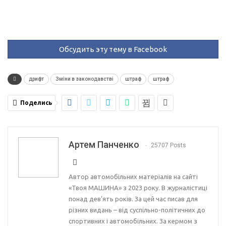
Обсудить эту тему в Facebook
дрифт
Зміни в законодавстві
штраф
штраф
Поделись
Артем Панченко
25707 Posts
Автор автомобільних матеріалів на сайті
«Твоя МАШИНА» з 2023 року. В журналістиці
понад дев’ять років. За цей час писав для
різних видань – від суспільно-політичних до
спортивних і автомобільних. За кермом з