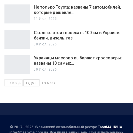
Не только Toyota: названы 7 автомобилей,
которые дешевле…
31 Июл, 2026
Сколько стоит проехать 100 км в Украине:
бензин, дизель, газ…
30 Июл, 2026
Украинцы массово выбирают кроссоверы:
названы 10 самых…
30 Июл, 2026
СЮДА
ТУДА
1 з 6 683
© 2017—2026 Украинский автомобильный ресурс
ТвояМАШИНА
.
info@mashyna.com.ua
. Все права защищены. При использовании