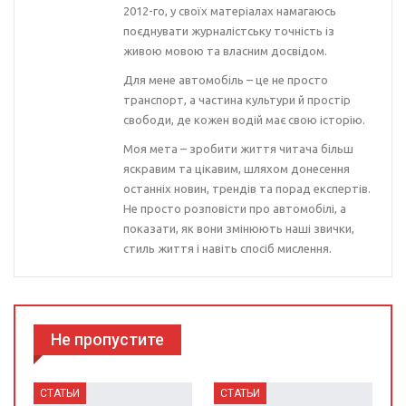
2012-го, у своїх матеріалах намагаюсь
поєднувати журналістську точність із
живою мовою та власним досвідом.
Для мене автомобіль – це не просто
транспорт, а частина культури й простір
свободи, де кожен водій має свою історію.
Моя мета – зробити життя читача більш
яскравим та цікавим, шляхом донесення
останніх новин, трендів та порад експертів.
Не просто розповісти про автомобілі, а
показати, як вони змінюють наші звички,
стиль життя і навіть спосіб мислення.
Не пропустите
СТАТЬИ
СТАТЬИ