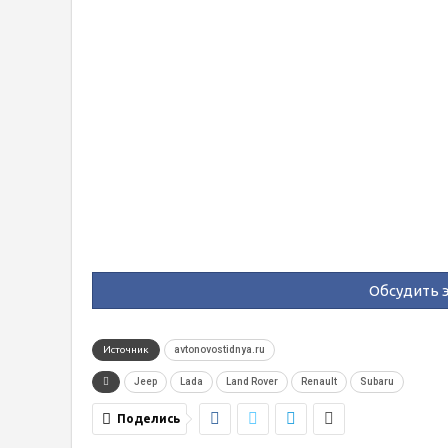
Обсудить э
Источник
avtonovostidnya.ru
Jeep
Lada
Land Rover
Renault
Subaru
Поделись