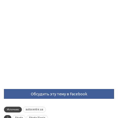
Обсудить эту тему в Facebook
Источник
autocentre.ua
Skoda
Skoda Slavia