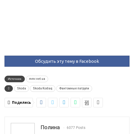
Обсудить эту тему в Facebook
Источник
mmr.net.ua
Skoda
Skoda Kodiaq
Фантомные патрули
Поделись
Полина
6077 Posts