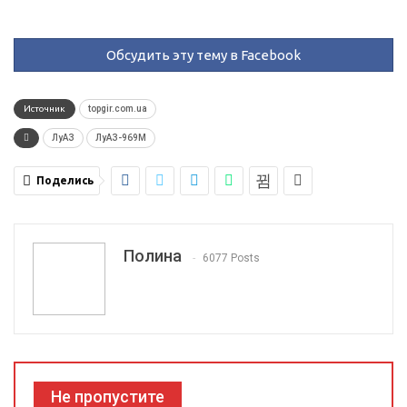
Обсудить эту тему в Facebook
Источник
topgir.com.ua
ЛуАЗ
ЛуАЗ-969М
Поделись
Полина
6077 Posts
Не пропустите