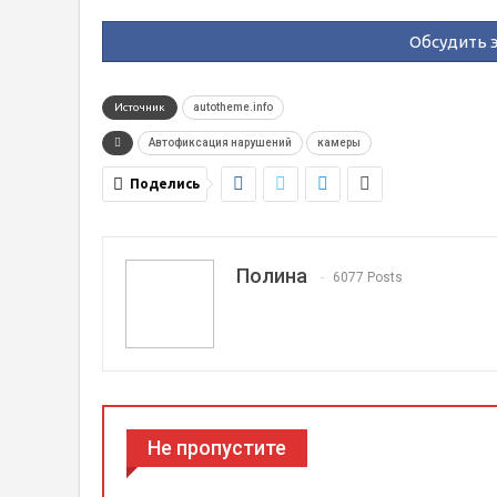
Обсудить э
Источник
autotheme.info
Автофиксация нарушений
камеры
Поделись
Полина
6077 Posts
Не пропустите