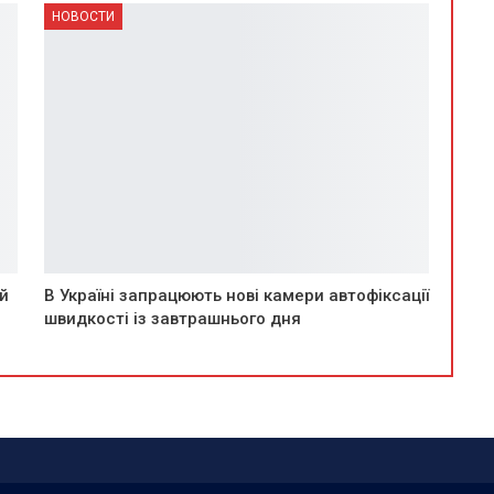
НОВОСТИ
й
В Україні запрацюють нові камери автофіксації
швидкості із завтрашнього дня