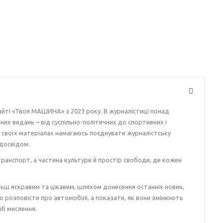
айті «Твоя МАШИНА» з 2023 року. В журналістиці понад
ізних видань – від суспільно-політичних до спортивних і
у своїх матеріалах намагаюсь поєднувати журналістську
досвідом.
ранспорт, а частина культури й простір свободи, де кожен
ьш яскравим та цікавим, шляхом донесення останніх новин,
о розповісти про автомобілі, а показати, як вони змінюють
іб мислення.