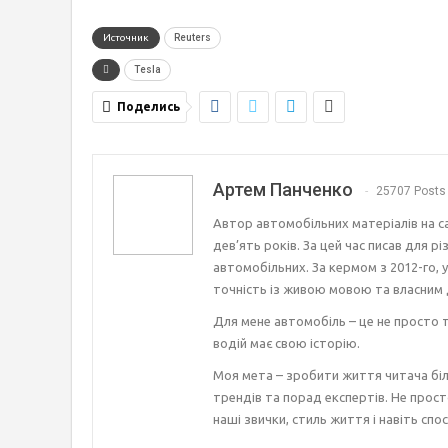
Источник
Reuters
Tesla
Поделись
Артем Панченко
25707 Posts
Автор автомобільних матеріалів на с
дев’ять років. За цей час писав для р
автомобільних. За кермом з 2012-го, 
точність із живою мовою та власним 
Для мене автомобіль – це не просто т
водій має свою історію.
Моя мета – зробити життя читача біл
трендів та порад експертів. Не прост
наші звички, стиль життя і навіть спос