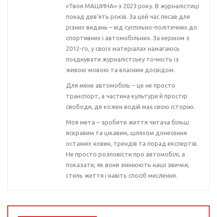
«Твоя МАШИНА» з 2023 року. В журналістиці
понад дев’ять років. За цей час писав для
різних видань – від суспільно-політичних до
спортивних і автомобільних. За кермом з
2012-го, у своїх матеріалах намагаюсь
поєднувати журналістську точність із
живою мовою та власним досвідом.
Для мене автомобіль – це не просто
транспорт, а частина культури й простір
свободи, де кожен водій має свою історію.
Моя мета – зробити життя читача більш
яскравим та цікавим, шляхом донесення
останніх новин, трендів та порад експертів.
Не просто розповісти про автомобілі, а
показати, як вони змінюють наші звички,
стиль життя і навіть спосіб мислення.