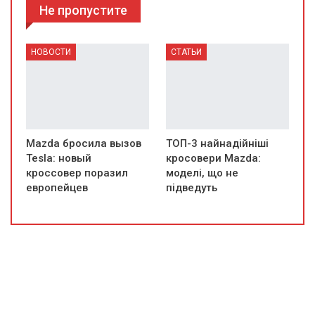
Не пропустите
НОВОСТИ
СТАТЬИ
Mazda бросила вызов
ТОП-3 найнадійніші
Tesla: новый
кросовери Mazda:
кроссовер поразил
моделі, що не
европейцев
підведуть