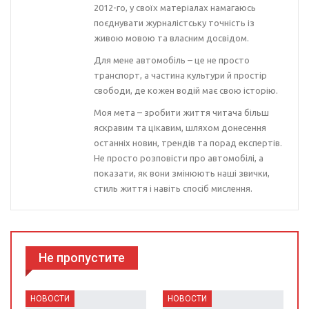
2012-го, у своїх матеріалах намагаюсь
поєднувати журналістську точність із
живою мовою та власним досвідом.
Для мене автомобіль – це не просто
транспорт, а частина культури й простір
свободи, де кожен водій має свою історію.
Моя мета – зробити життя читача більш
яскравим та цікавим, шляхом донесення
останніх новин, трендів та порад експертів.
Не просто розповісти про автомобілі, а
показати, як вони змінюють наші звички,
стиль життя і навіть спосіб мислення.
Не пропустите
НОВОСТИ
НОВОСТИ