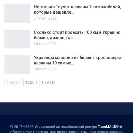
Не только Toyota: названы 7 автомобилей,
которые дешевле…
31 Июл, 2026
Сколько стоит проехать 100 км в Украине:
бензин, дизель, газ…
30 Июл, 2026
Украинцы массово выбирают кроссоверы:
названы 10 самых…
30 Июл, 2026
СЮДА
ТУДА
1 з 6 683
© 2017—2026 Украинский автомобильный ресурс
ТвояМАШИНА
.
info@mashyna.com.ua
. Все права защищены. При использовании