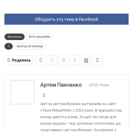
Обсудить эту тему в Facebook
Источник
Rzeczpospolita
выезд за границу
Поделись
Артем Панченко
25707 Posts
Автор автомобільних матеріалів на сайті
«Твоя МАШИНА» з 2023 року. В журналістиці
понад дев’ять років. За цей час писав для
різних видань – від суспільно-політичних до
спортивних і автомобільних. За кермом з