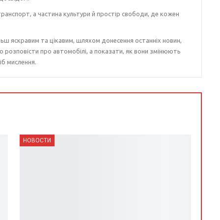
ранспорт, а частина культури й простір свободи, де кожен
ьш яскравим та цікавим, шляхом донесення останніх новин,
о розповісти про автомобілі, а показати, як вони змінюють
іб мислення.
НОВОСТИ