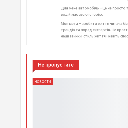
Для мене автомобіль – це не просто т
водій має свою історію.
Моя мета – зробити життя читача біл
трендів та порад експертів. Не прост
наші звички, стиль життя і навіть спос
Не пропустите
НОВОСТИ