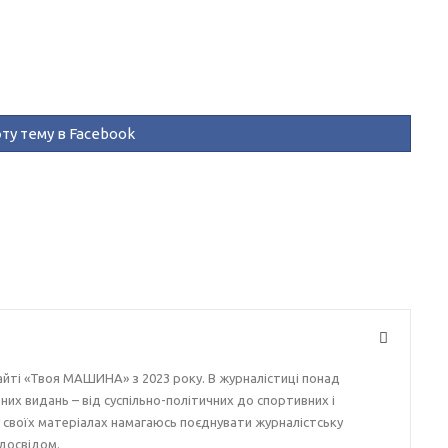
ту тему в Facebook
айті «Твоя МАШИНА» з 2023 року. В журналістиці понад
ізних видань – від суспільно-політичних до спортивних і
у своїх матеріалах намагаюсь поєднувати журналістську
досвідом.