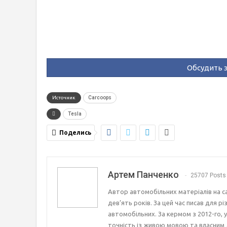
Обсудить э
Источник
Carcoops
Tesla
Поделись
Артем Панченко
25707 Posts
Автор автомобільних матеріалів на с
дев’ять років. За цей час писав для р
автомобільних. За кермом з 2012-го, 
точність із живою мовою та власним 