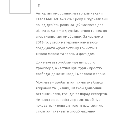
Автор автомобільних матеріалів на сайті
«Твоя МАШИНА» з 2023 року. В журналістиці
понад дев’ять років. За цей час писав для
різних видань – від суспільно-політичних до
спортивних і автомобільних. За кермом з
2012-го, у своїх матеріалах намагаюсь
поєднувати журналістську точність із
живою мовою та власним досвідом.
Для мене автомобіль – це не просто
транспорт, а частина культури й простір
свободи, де кожен водій має свою історію.
Моя мета – зробити життя читача більш
яскравим та цікавим, шляхом донесення
останніх новин, трендів та порад експертів.
Не просто розповісти про автомобілі, а
показати, як вони змінюють наші звички,
стиль життя і навіть спосіб мислення.