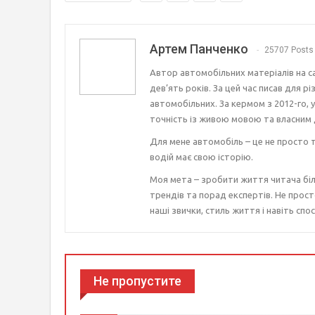
Артем Панченко
25707 Posts
Автор автомобільних матеріалів на с
дев’ять років. За цей час писав для р
автомобільних. За кермом з 2012-го, 
точність із живою мовою та власним 
Для мене автомобіль – це не просто т
водій має свою історію.
Моя мета – зробити життя читача біл
трендів та порад експертів. Не прост
наші звички, стиль життя і навіть спос
Не пропустите