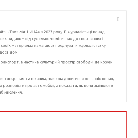
айті «Твоя МАШИНА» з 2023 року. В журналістиці понад
ізних видань – від суспільно-політичних до спортивних і
у своїх матеріалах намагаюсь поєднувати журналістську
досвідом.
ранспорт, а частина культури й простір свободи, де кожен
ьш яскравим та цікавим, шляхом донесення останніх новин,
о розповісти про автомобілі, а показати, як вони змінюють
іб мислення.