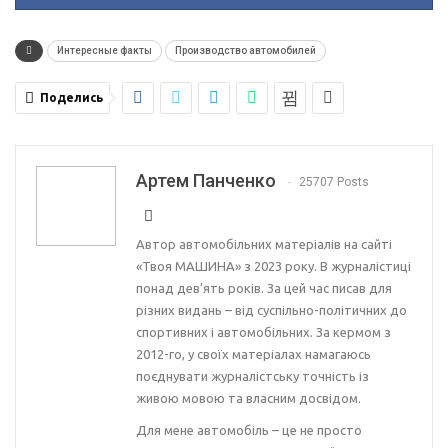
Интересные факты
Производство автомобилей
Поделись
Артем Панченко
25707 Posts
Автор автомобільних матеріалів на сайті
«Твоя МАШИНА» з 2023 року. В журналістиці
понад дев’ять років. За цей час писав для
різних видань – від суспільно-політичних до
спортивних і автомобільних. За кермом з
2012-го, у своїх матеріалах намагаюсь
поєднувати журналістську точність із
живою мовою та власним досвідом.
Для мене автомобіль – це не просто