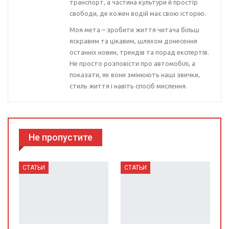
транспорт, а частина культури й простір
свободи, де кожен водій має свою історію.
Моя мета – зробити життя читача більш
яскравим та цікавим, шляхом донесення
останніх новин, трендів та порад експертів.
Не просто розповісти про автомобілі, а
показати, як вони змінюють наші звички,
стиль життя і навіть спосіб мислення.
Не пропустите
СТАТЬИ
СТАТЬИ