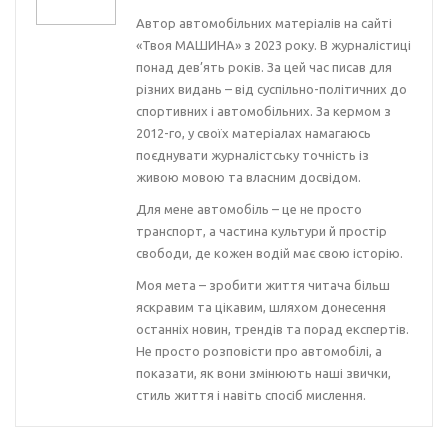
Автор автомобільних матеріалів на сайті
«Твоя МАШИНА» з 2023 року. В журналістиці
понад дев’ять років. За цей час писав для
різних видань – від суспільно-політичних до
спортивних і автомобільних. За кермом з
2012-го, у своїх матеріалах намагаюсь
поєднувати журналістську точність із
живою мовою та власним досвідом.
Для мене автомобіль – це не просто
транспорт, а частина культури й простір
свободи, де кожен водій має свою історію.
Моя мета – зробити життя читача більш
яскравим та цікавим, шляхом донесення
останніх новин, трендів та порад експертів.
Не просто розповісти про автомобілі, а
показати, як вони змінюють наші звички,
стиль життя і навіть спосіб мислення.