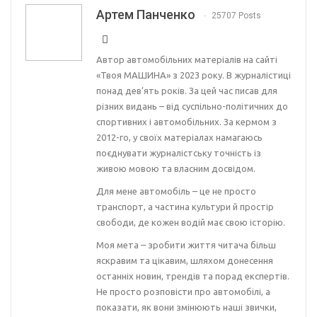
Артем Панченко
25707 Posts
Автор автомобільних матеріалів на сайті
«Твоя МАШИНА» з 2023 року. В журналістиці
понад дев’ять років. За цей час писав для
різних видань – від суспільно-політичних до
спортивних і автомобільних. За кермом з
2012-го, у своїх матеріалах намагаюсь
поєднувати журналістську точність із
живою мовою та власним досвідом.
Для мене автомобіль – це не просто
транспорт, а частина культури й простір
свободи, де кожен водій має свою історію.
Моя мета – зробити життя читача більш
яскравим та цікавим, шляхом донесення
останніх новин, трендів та порад експертів.
Не просто розповісти про автомобілі, а
показати, як вони змінюють наші звички,