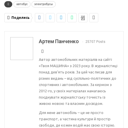
автобус
электробусы
Поделись
Артем Панченко
25707 Posts
Автор автомобільних матеріалів на сайті
«Твоя МАШИНА» з 2023 року. В журналістиці
понад дев’ять років. За цей час писав для
різних видань – від суспільно-політичних до
спортивних і автомобільних. За кермом з
2012-го, у своїх матеріалах намагаюсь
поєднувати журналістську точність із
живою мовою та власним досвідом.
Для мене автомобіль – це не просто
транспорт, а частина культури й простір
свободи, де кожен водій має свою історію.