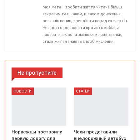
Моя мета – зробити життя читача більш
яскравим та цікавим, шляхом донесення
останніх новин, трендів та порад експертів.
Не просто розповісти про автомобілі, а
показати, як вони змінюють наші звички,
стиль життя і навіть спосіб мислення.
Не пропустите
НОВОСТИ
СТАТЬИ
Норвежцы построили
Чехи представили
первую дорогу для
внедорожный автобус