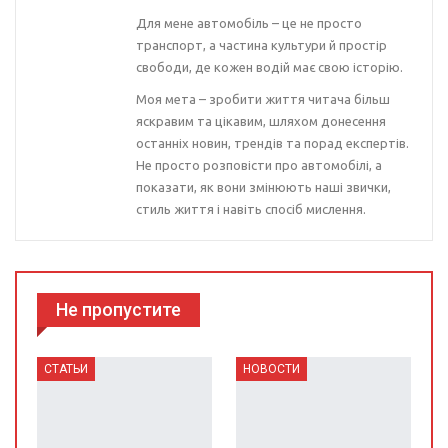
Для мене автомобіль – це не просто
транспорт, а частина культури й простір
свободи, де кожен водій має свою історію.
Моя мета – зробити життя читача більш
яскравим та цікавим, шляхом донесення
останніх новин, трендів та порад експертів.
Не просто розповісти про автомобілі, а
показати, як вони змінюють наші звички,
стиль життя і навіть спосіб мислення.
Не пропустите
СТАТЬИ
НОВОСТИ