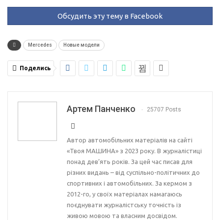
Обсудить эту тему в Facebook
Mercedes
Новые модели
Поделись
Артем Панченко
25707 Posts
Автор автомобільних матеріалів на сайті
«Твоя МАШИНА» з 2023 року. В журналістиці
понад дев’ять років. За цей час писав для
різних видань – від суспільно-політичних до
спортивних і автомобільних. За кермом з
2012-го, у своїх матеріалах намагаюсь
поєднувати журналістську точність із
живою мовою та власним досвідом.