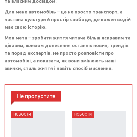
та власним досвідом.
Для мене автомобіль – це не просто транспорт, а
частина культури й простір свободи, де кожен водій
має свою історію.
Моя мета – зробити життя читача більш яскравим та
цікавим, шляхом донесення останніх новин, трендів
та порад експертів. Не просто розповісти про
автомобілі, а показати, як вони змінюють наші
звички, стиль життя і навіть спосіб мислення.
Не пропустите
НОВОСТИ
НОВОСТИ