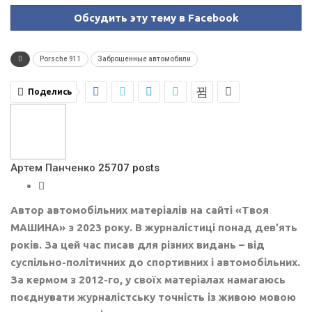
Обсудить эту тему в Facebook
Porsche 911
Заброшенные автомобили
Поделись
Артем Панченко
25707 posts
Автор автомобільних матеріалів на сайті «Твоя
МАШИНА» з 2023 року. В журналістиці понад дев’ять
років. За цей час писав для різних видань – від
суспільно-політичних до спортивних і автомобільних.
За кермом з 2012-го, у своїх матеріалах намагаюсь
поєднувати журналістську точність із живою мовою