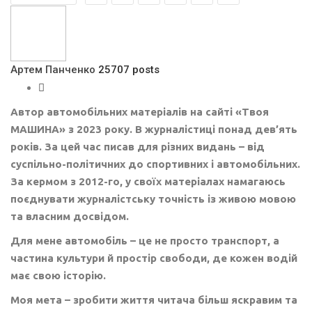
Артем Панченко
25707 posts
Автор автомобільних матеріалів на сайті «Твоя
МАШИНА» з 2023 року. В журналістиці понад дев’ять
років. За цей час писав для різних видань – від
суспільно-політичних до спортивних і автомобільних.
За кермом з 2012-го, у своїх матеріалах намагаюсь
поєднувати журналістську точність із живою мовою
та власним досвідом.
Для мене автомобіль – це не просто транспорт, а
частина культури й простір свободи, де кожен водій
має свою історію.
Моя мета – зробити життя читача більш яскравим та