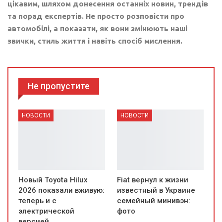
цікавим, шляхом донесення останніх новин, трендів
та порад експертів. Не просто розповісти про
автомобілі, а показати, як вони змінюють наші
звички, стиль життя і навіть спосіб мислення.
Не пропустите
НОВОСТИ
НОВОСТИ
Новый Toyota Hilux
Fiat вернул к жизни
2026 показали вживую:
известный в Украине
теперь и с
семейный минивэн:
электрической
фото
версией