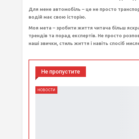
Для мене автомобіль – це не просто транспор
водій має свою історію.
Моя мета – зробити життя читача більш яскр
трендів та порад експертів. Не просто розпов
наші звички, стиль життя і навіть спосіб мисл
Не пропустите
НОВОСТИ