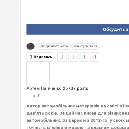
Обсудить э
неисправность авто
Электромобили
Поделись
Артем Панченко
25707 posts
Автор автомобільних матеріалів на сайті «Т
дев’ять років. За цей час писав для різних ви
автомобільних. За кермом з 2012-го, у своїх
точність із живою мовою та власним досвідо