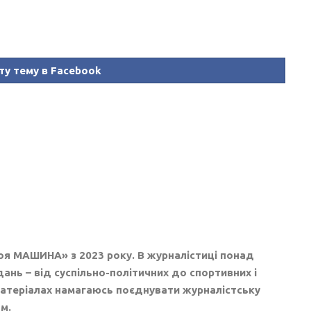
ту тему в Facebook
воя МАШИНА» з 2023 року. В журналістиці понад
дань – від суспільно-політичних до спортивних і
 матеріалах намагаюсь поєднувати журналістську
м.