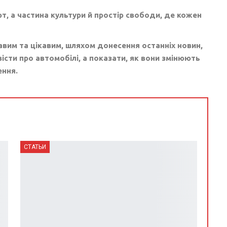
т, а частина культури й простір свободи, де кожен
авим та цікавим, шляхом донесення останніх новин,
істи про автомобілі, а показати, як вони змінюють
ення.
СТАТЬИ