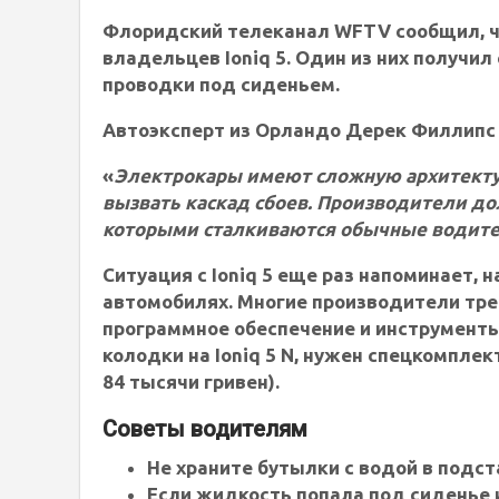
Флоридский телеканал
WFTV
сообщил, ч
владельцев Ioniq 5. Один из них получил
проводки под сиденьем.
Автоэксперт из Орландо Дерек Филлипс 
«
Электрокары имеют сложную архитекту
вызвать каскад сбоев. Производители до
которыми сталкиваются обычные водит
Ситуация с Ioniq 5 еще раз напоминает,
автомобилях. Многие производители тр
программное обеспечение и инструменты
колодки на Ioniq 5 N, нужен спецкомпле
84 тысячи гривен).
Советы водителям
Не храните бутылки с водой в подст
Если жидкость попала под сиденье 