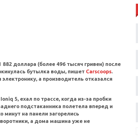
 882 доллара (более 496 тысяч гривен) после
опрокинулась бутылка воды, пишет
Carscoops
.
 электронику, а производитель отказался
niq 5, ехал по трассе, когда из-за пробки
 заднего подстаканника полетела вперед и
о минут на панели загорелись
воротники, а дома машина уже не