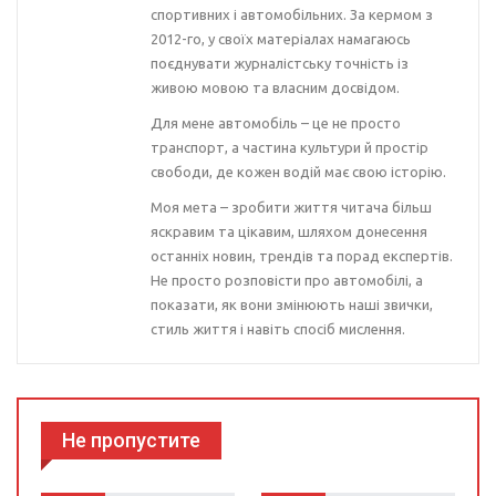
спортивних і автомобільних. За кермом з
2012-го, у своїх матеріалах намагаюсь
поєднувати журналістську точність із
живою мовою та власним досвідом.
Для мене автомобіль – це не просто
транспорт, а частина культури й простір
свободи, де кожен водій має свою історію.
Моя мета – зробити життя читача більш
яскравим та цікавим, шляхом донесення
останніх новин, трендів та порад експертів.
Не просто розповісти про автомобілі, а
показати, як вони змінюють наші звички,
стиль життя і навіть спосіб мислення.
Не пропустите