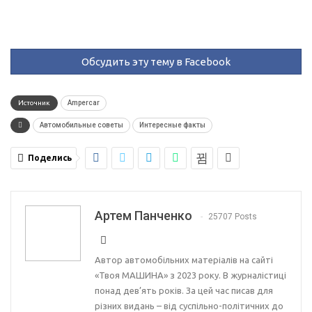
Обсудить эту тему в Facebook
Источник
Ampercar
Автомобильные советы
Интересные факты
Поделись
Артем Панченко
25707 Posts
Автор автомобільних матеріалів на сайті
«Твоя МАШИНА» з 2023 року. В журналістиці
понад дев’ять років. За цей час писав для
різних видань – від суспільно-політичних до