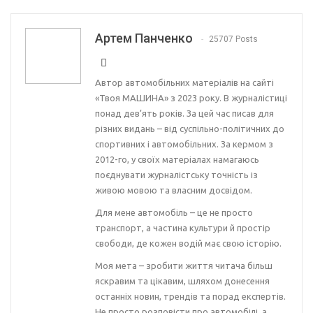
Артем Панченко
25707 Posts
Автор автомобільних матеріалів на сайті
«Твоя МАШИНА» з 2023 року. В журналістиці
понад дев’ять років. За цей час писав для
різних видань – від суспільно-політичних до
спортивних і автомобільних. За кермом з
2012-го, у своїх матеріалах намагаюсь
поєднувати журналістську точність із
живою мовою та власним досвідом.
Для мене автомобіль – це не просто
транспорт, а частина культури й простір
свободи, де кожен водій має свою історію.
Моя мета – зробити життя читача більш
яскравим та цікавим, шляхом донесення
останніх новин, трендів та порад експертів.
Не просто розповісти про автомобілі, а