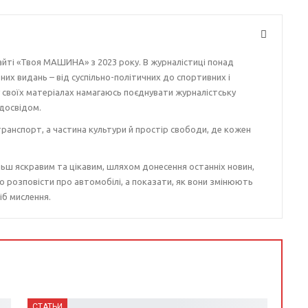
айті «Твоя МАШИНА» з 2023 року. В журналістиці понад
ізних видань – від суспільно-політичних до спортивних і
у своїх матеріалах намагаюсь поєднувати журналістську
досвідом.
ранспорт, а частина культури й простір свободи, де кожен
ьш яскравим та цікавим, шляхом донесення останніх новин,
о розповісти про автомобілі, а показати, як вони змінюють
іб мислення.
СТАТЬИ