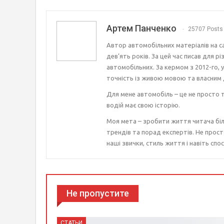
Артем Панченко
25707 Posts
Автор автомобільних матеріалів на с
дев’ять років. За цей час писав для р
автомобільних. За кермом з 2012-го, 
точність із живою мовою та власним 
Для мене автомобіль – це не просто т
водій має свою історію.
Моя мета – зробити життя читача біл
трендів та порад експертів. Не прост
наші звички, стиль життя і навіть спос
Не пропустите
СТАТЬИ