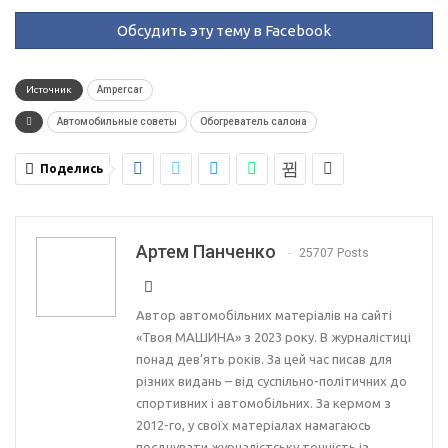
Обсудить эту тему в Facebook
Источник
Ampercar
Автомобильные советы
Обогреватель салона
Поделись
Артем Панченко
25707 Posts
Автор автомобільних матеріалів на сайті
«Твоя МАШИНА» з 2023 року. В журналістиці
понад дев’ять років. За цей час писав для
різних видань – від суспільно-політичних до
спортивних і автомобільних. За кермом з
2012-го, у своїх матеріалах намагаюсь
поєднувати журналістську точність із