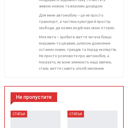
живою мовою та власним досвідом.
Для мене автомобіль – це не просто
транспорт, а частина культури й простір
свободи, де кожен водій має свою історію.
Моя мета – зробити життя читача більш
яскравим та цікавим, шляхом донесення
останніх новин, трендів та порад експертів.
Не просто розповісти про автомобілі, а
показати, як вони змінюють наші звички,
стиль життя і навіть спосіб мислення.
Не пропустите
СТАТЬИ
СТАТЬИ