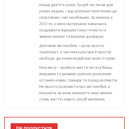
понад дев’ять років. За цей час писав для
різних видань – від суспільно-політичних до
спортивних і автомобільних. За кермом з
2012-го, у своїх матеріалах намагаюсь
поєднувати журналістську точність із
живою мовою та власним досвідом.
Для мене автомобіль – це не просто
транспорт, а частина культури й простір
свободи, де кожен водій має свою історію.
Моя мета – зробити життя читача більш
яскравим та цікавим, шляхом донесення
останніх новин, трендів та порад експертів.
Не просто розповісти про автомобілі, а
показати, як вони змінюють наші звички,
стиль життя і навіть спосіб мислення.
Не пропустите