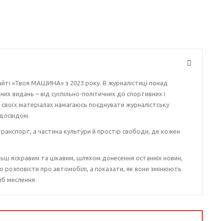
айті «Твоя МАШИНА» з 2023 року. В журналістиці понад
ізних видань – від суспільно-політичних до спортивних і
у своїх матеріалах намагаюсь поєднувати журналістську
досвідом.
ранспорт, а частина культури й простір свободи, де кожен
ьш яскравим та цікавим, шляхом донесення останніх новин,
о розповісти про автомобілі, а показати, як вони змінюють
іб мислення.