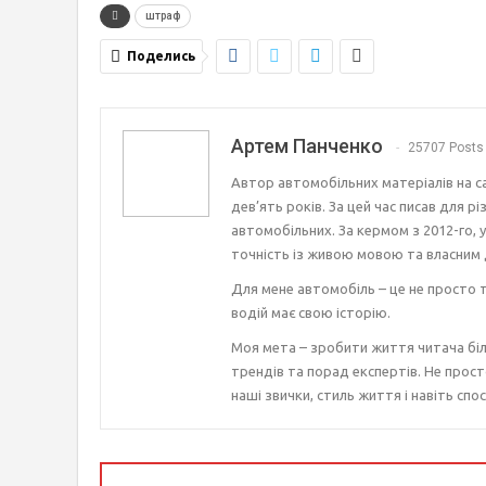
штраф
Поделись
Артем Панченко
25707 Posts
Автор автомобільних матеріалів на с
дев’ять років. За цей час писав для р
автомобільних. За кермом з 2012-го, 
точність із живою мовою та власним 
Для мене автомобіль – це не просто т
водій має свою історію.
Моя мета – зробити життя читача біл
трендів та порад експертів. Не прост
наші звички, стиль життя і навіть спос