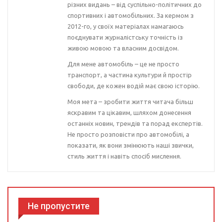
різних видань – від суспільно-політичних до
спортивних і автомобільних. За кермом з
2012-го, у своїх матеріалах намагаюсь
поєднувати журналістську точність із
живою мовою та власним досвідом.
Для мене автомобіль – це не просто
транспорт, а частина культури й простір
свободи, де кожен водій має свою історію.
Моя мета – зробити життя читача більш
яскравим та цікавим, шляхом донесення
останніх новин, трендів та порад експертів.
Не просто розповісти про автомобілі, а
показати, як вони змінюють наші звички,
стиль життя і навіть спосіб мислення.
Не пропустите