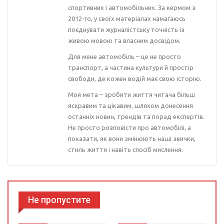
спортивних і автомобільних. За кермом з
2012-го, у своїх матеріалах намагаюсь
поєднувати журналістську точність із
живою мовою та власним досвідом.
Для мене автомобіль – це не просто
транспорт, а частина культури й простір
свободи, де кожен водій має свою історію.
Моя мета – зробити життя читача більш
яскравим та цікавим, шляхом донесення
останніх новин, трендів та порад експертів.
Не просто розповісти про автомобілі, а
показати, як вони змінюють наші звички,
стиль життя і навіть спосіб мислення.
Не пропустите