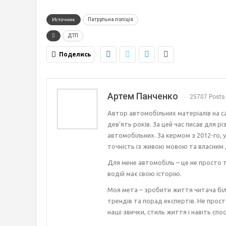
Источник
Патрульна поліція
ДТП
Поделись
Артем Панченко
25707 Posts
Автор автомобільних матеріалів на с
дев’ять років. За цей час писав для р
автомобільних. За кермом з 2012-го, 
точність із живою мовою та власним 
Для мене автомобіль – це не просто т
водій має свою історію.
Моя мета – зробити життя читача біл
трендів та порад експертів. Не прост
наші звички, стиль життя і навіть спос