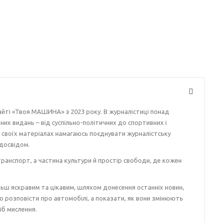
айті «Твоя МАШИНА» з 2023 року. В журналістиці понад
ізних видань – від суспільно-політичних до спортивних і
у своїх матеріалах намагаюсь поєднувати журналістську
досвідом.
ранспорт, а частина культури й простір свободи, де кожен
ьш яскравим та цікавим, шляхом донесення останніх новин,
о розповісти про автомобілі, а показати, як вони змінюють
іб мислення.