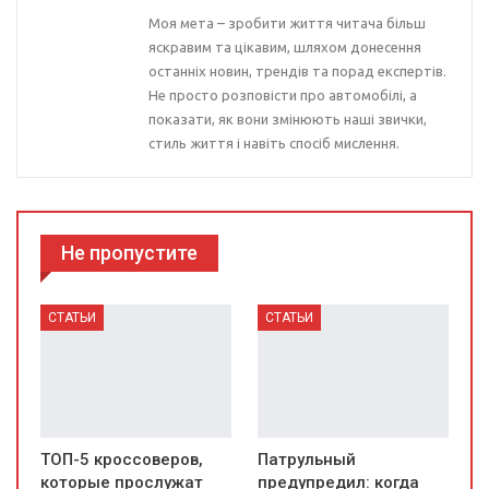
Моя мета – зробити життя читача більш
яскравим та цікавим, шляхом донесення
останніх новин, трендів та порад експертів.
Не просто розповісти про автомобілі, а
показати, як вони змінюють наші звички,
стиль життя і навіть спосіб мислення.
Не пропустите
СТАТЬИ
СТАТЬИ
ТОП-5 кроссоверов,
Патрульный
которые прослужат
предупредил: когда