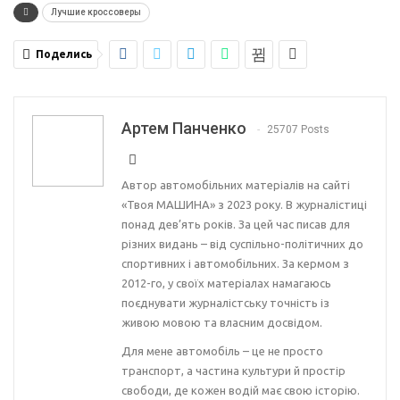
Лучшие кроссоверы
Поделись
Артем Панченко
25707 Posts
Автор автомобільних матеріалів на сайті
«Твоя МАШИНА» з 2023 року. В журналістиці
понад дев’ять років. За цей час писав для
різних видань – від суспільно-політичних до
спортивних і автомобільних. За кермом з
2012-го, у своїх матеріалах намагаюсь
поєднувати журналістську точність із
живою мовою та власним досвідом.
Для мене автомобіль – це не просто
транспорт, а частина культури й простір
свободи, де кожен водій має свою історію.