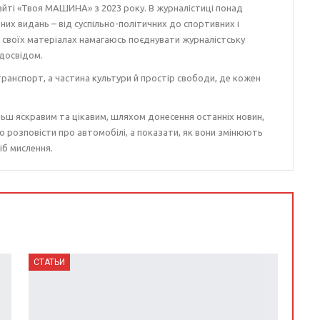
айті «Твоя МАШИНА» з 2023 року. В журналістиці понад
ізних видань – від суспільно-політичних до спортивних і
у своїх матеріалах намагаюсь поєднувати журналістську
досвідом.
ранспорт, а частина культури й простір свободи, де кожен
ьш яскравим та цікавим, шляхом донесення останніх новин,
о розповісти про автомобілі, а показати, як вони змінюють
іб мислення.
СТАТЬИ