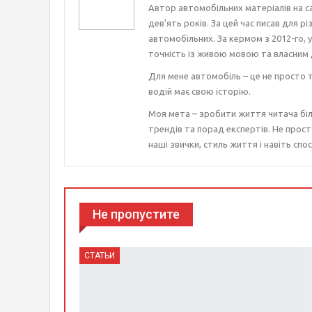
Автор автомобільних матеріалів на с
дев’ять років. За цей час писав для р
автомобільних. За кермом з 2012-го, 
точність із живою мовою та власним 
Для мене автомобіль – це не просто т
водій має свою історію.
Моя мета – зробити життя читача біл
трендів та порад експертів. Не прост
наші звички, стиль життя і навіть спос
Не пропустите
СТАТЬИ