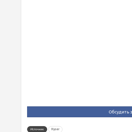
Обсудить э
Источник
Hyser