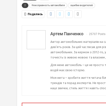
Неисправность автомобиля
ошибки водителей
Поделись
Артем Панченко
25707 Posts
Автор автомобільних матеріалів на с
дев’ять років. За цей час писав для р
автомобільних. За кермом з 2012-го, 
точність із живою мовою та власним 
Для мене автомобіль – це не просто т
водій має свою історію.
Моя мета – зробити життя читача біл
трендів та порад експертів. Не прост
наші звички, стиль життя і навіть спос