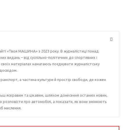
айті «Твоя МАШИНА» з 2023 року. В журналістиці понад
ізних видань – від суспільно-політичних до спортивних і
у своїх матеріалах намагаюсь поєднувати журналістську
досвідом.
ранспорт, а частина культури й простір свободи, де кожен
ьш яскравим та цікавим, шляхом донесення останніх новин,
о розповісти про автомобілі, а показати, як вони змінюють
іб мислення.