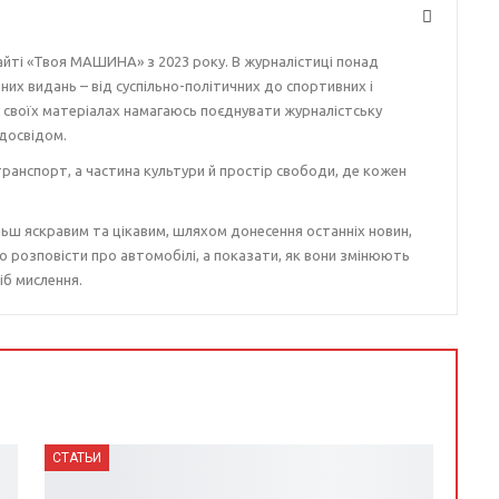
айті «Твоя МАШИНА» з 2023 року. В журналістиці понад
ізних видань – від суспільно-політичних до спортивних і
у своїх матеріалах намагаюсь поєднувати журналістську
досвідом.
ранспорт, а частина культури й простір свободи, де кожен
ьш яскравим та цікавим, шляхом донесення останніх новин,
о розповісти про автомобілі, а показати, як вони змінюють
іб мислення.
СТАТЬИ