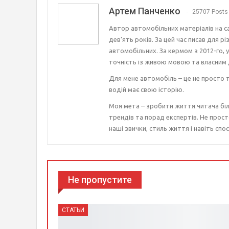
Артем Панченко
25707 Posts
Автор автомобільних матеріалів на с
дев’ять років. За цей час писав для р
автомобільних. За кермом з 2012-го, 
точність із живою мовою та власним 
Для мене автомобіль – це не просто т
водій має свою історію.
Моя мета – зробити життя читача біл
трендів та порад експертів. Не прост
наші звички, стиль життя і навіть спос
Не пропустите
СТАТЬИ