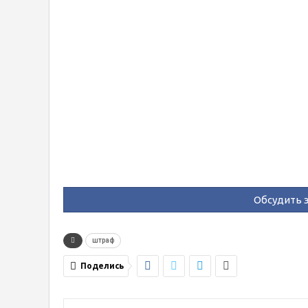
Обсудить э
штраф
Поделись