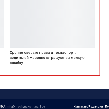
Срочно сверьте права и техпаспорт:
водителей массово штрафуют за мелкую
ошибку
ИНА
.
info@mashyna.com.ua
. Все
Контакты/Редакция
|
По