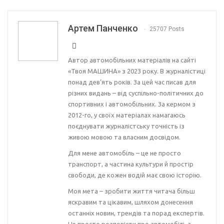
Артем Панченко
25707 Posts
Автор автомобільних матеріалів на сайті
«Твоя МАШИНА» з 2023 року. В журналістиці
понад дев’ять років. За цей час писав для
різних видань – від суспільно-політичних до
спортивних і автомобільних. За кермом з
2012-го, у своїх матеріалах намагаюсь
поєднувати журналістську точність із
живою мовою та власним досвідом.
Для мене автомобіль – це не просто
транспорт, а частина культури й простір
свободи, де кожен водій має свою історію.
Моя мета – зробити життя читача більш
яскравим та цікавим, шляхом донесення
останніх новин, трендів та порад експертів.
Не просто розповісти про автомобілі, а