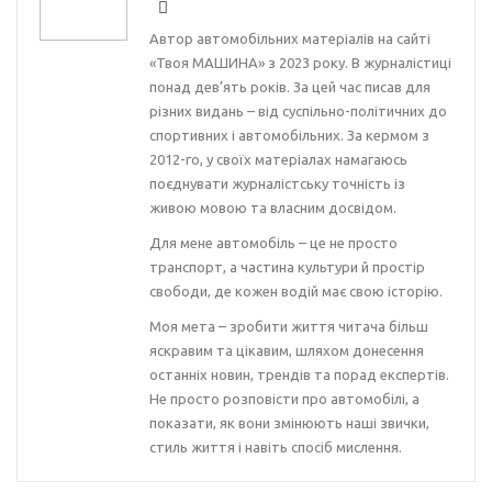
Автор автомобільних матеріалів на сайті
«Твоя МАШИНА» з 2023 року. В журналістиці
понад дев’ять років. За цей час писав для
різних видань – від суспільно-політичних до
спортивних і автомобільних. За кермом з
2012-го, у своїх матеріалах намагаюсь
поєднувати журналістську точність із
живою мовою та власним досвідом.
Для мене автомобіль – це не просто
транспорт, а частина культури й простір
свободи, де кожен водій має свою історію.
Моя мета – зробити життя читача більш
яскравим та цікавим, шляхом донесення
останніх новин, трендів та порад експертів.
Не просто розповісти про автомобілі, а
показати, як вони змінюють наші звички,
стиль життя і навіть спосіб мислення.