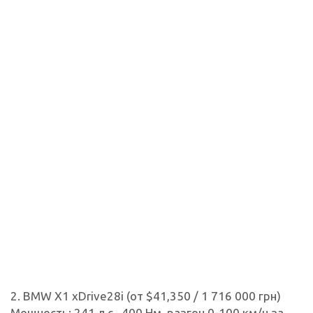
2. BMW X1 xDrive28i (от $41,350 / 1 716 000 грн)
Мощность: 241 л.с., 400 Нм, разгон 0-100 км/ч за