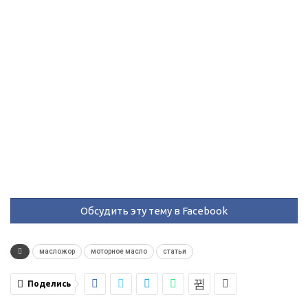
Обсудить эту тему в Facebook
масложор
моторное масло
статьи
Поделись