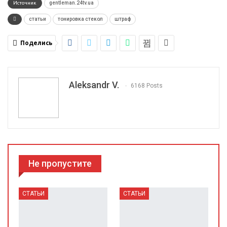
Источник
gentleman.24tv.ua
статьи
тонировка стекол
штраф
Поделись
Aleksandr V.
6168 Posts
Не пропустите
СТАТЬИ
СТАТЬИ