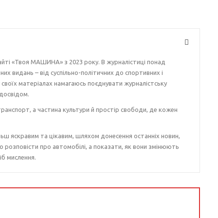
айті «Твоя МАШИНА» з 2023 року. В журналістиці понад
ізних видань – від суспільно-політичних до спортивних і
у своїх матеріалах намагаюсь поєднувати журналістську
досвідом.
ранспорт, а частина культури й простір свободи, де кожен
ьш яскравим та цікавим, шляхом донесення останніх новин,
о розповісти про автомобілі, а показати, як вони змінюють
іб мислення.