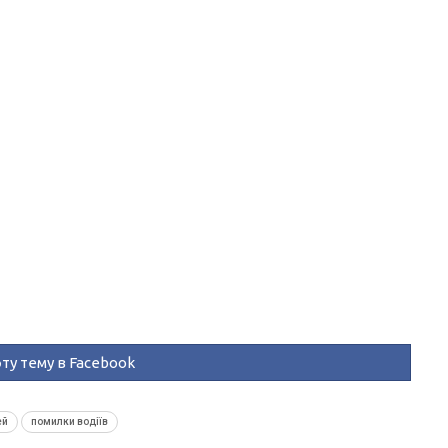
ту тему в Facebook
ей
помилки водіїв