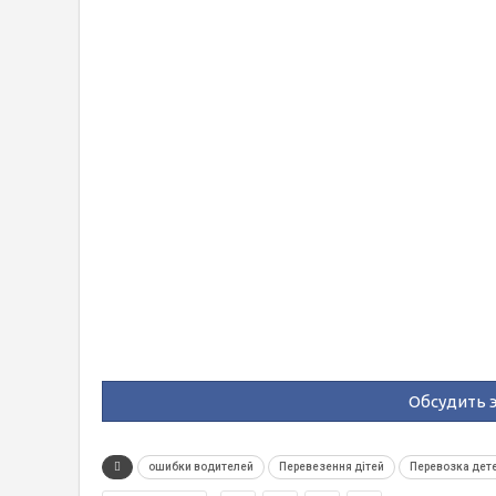
Обсудить э
ошибки водителей
Перевезення дітей
Перевозка дет