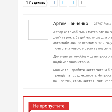
Поделись
Артем Панченко
25707 Posts
Автор автомобільних матеріалів на с
дев’ять років. За цей час писав для р
автомобільних. За кермом з 2012-го, 
точність із живою мовою та власним 
Для мене автомобіль – це не просто т
водій має свою історію.
Моя мета – зробити життя читача біл
трендів та порад експертів. Не прост
наші звички, стиль життя і навіть спос
Не пропустите