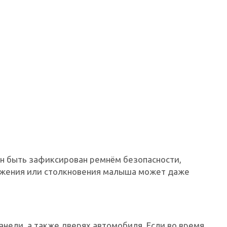
н быть зафиксирован ремнём безопасности,
ожения или столкновения малыша может даже
анели, а также дверях автомобиля. Если во время