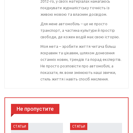
2012-го, у своїх матеріалах намагаюсь
поєднувати журналістську точність із
живою мовою та власним досвідом.
Для мене автомобіль – це не просто
транспорт, а частина культури й простір
свободи, де кожен водій має свою історію.
Моя мета – зробити життя читача більш
яскравим та цікавим, шляхом донесення
останніх новин, трендів та порад експертів.
Не просто розповісти про автомобілі, а
показати, як вони змінюють наші звички,
стиль життя і навіть спосіб мислення.
Не пропустите
СТАТЬИ
СТАТЬИ