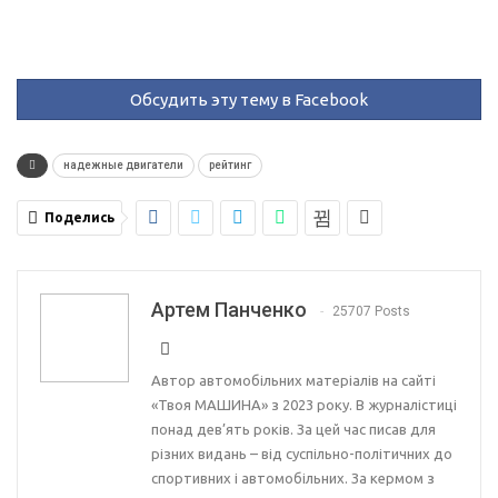
Обсудить эту тему в Facebook
надежные двигатели
рейтинг
Поделись
Артем Панченко
25707 Posts
Автор автомобільних матеріалів на сайті
«Твоя МАШИНА» з 2023 року. В журналістиці
понад дев’ять років. За цей час писав для
різних видань – від суспільно-політичних до
спортивних і автомобільних. За кермом з