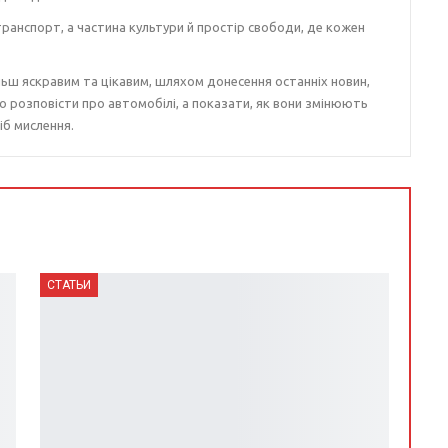
ранспорт, а частина культури й простір свободи, де кожен
ьш яскравим та цікавим, шляхом донесення останніх новин,
о розповісти про автомобілі, а показати, як вони змінюють
іб мислення.
СТАТЬИ