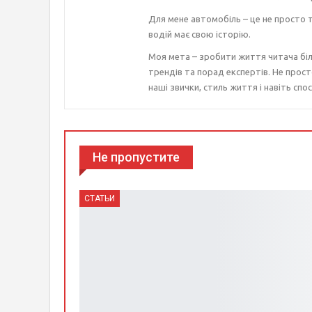
Для мене автомобіль – це не просто т
водій має свою історію.
Моя мета – зробити життя читача біл
трендів та порад експертів. Не прост
наші звички, стиль життя і навіть спос
Не пропустите
СТАТЬИ