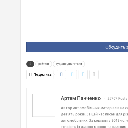
Обсудить э
рейтинг
худшие двигатели
Поделись
Артем Панченко
25707 Posts
Автор автомобільних матеріалів на с
дев’ять років. За цей час писав для р
автомобільних. За кермом з 2012-го, 
точність із живою мовою та власним 