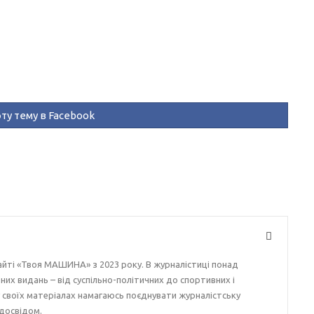
ту тему в Facebook
айті «Твоя МАШИНА» з 2023 року. В журналістиці понад
ізних видань – від суспільно-політичних до спортивних і
у своїх матеріалах намагаюсь поєднувати журналістську
досвідом.