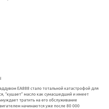
I
наддувом EA888 стало тотальной катастрофой для
ся, “кушает” масло как сумасшедший и имеет
вынуждает тратить на его обслуживание
игателем начинаются уже после 80 000