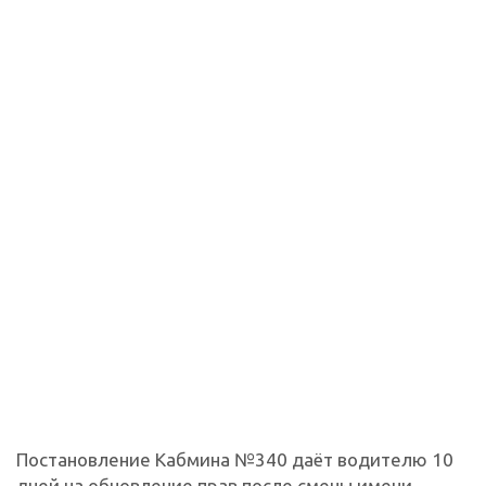
Постановление Кабмина №340 даёт водителю 10
дней на обновление прав после смены имени,