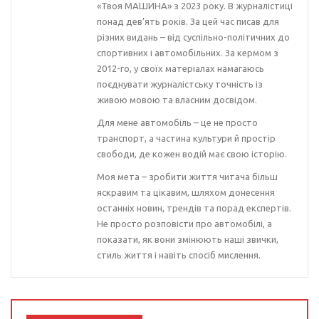
«Твоя МАШИНА» з 2023 року. В журналістиці
понад дев’ять років. За цей час писав для
різних видань – від суспільно-політичних до
спортивних і автомобільних. За кермом з
2012-го, у своїх матеріалах намагаюсь
поєднувати журналістську точність із
живою мовою та власним досвідом.
Для мене автомобіль – це не просто
транспорт, а частина культури й простір
свободи, де кожен водій має свою історію.
Моя мета – зробити життя читача більш
яскравим та цікавим, шляхом донесення
останніх новин, трендів та порад експертів.
Не просто розповісти про автомобілі, а
показати, як вони змінюють наші звички,
стиль життя і навіть спосіб мислення.