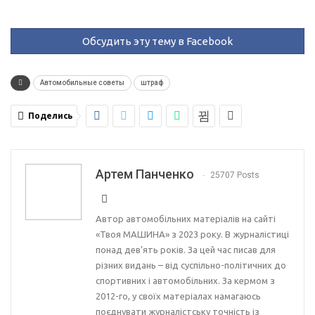
Обсудить эту тему в Facebook
Автомобильные советы
штраф
Поделись
Артем Панченко
25707 Posts
Автор автомобільних матеріалів на сайті
«Твоя МАШИНА» з 2023 року. В журналістиці
понад дев’ять років. За цей час писав для
різних видань – від суспільно-політичних до
спортивних і автомобільних. За кермом з
2012-го, у своїх матеріалах намагаюсь
поєднувати журналістську точність із