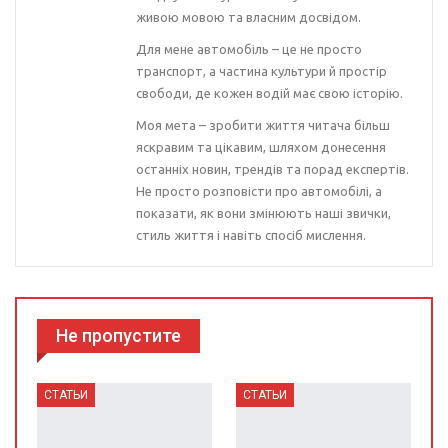
живою мовою та власним досвідом.
Для мене автомобіль – це не просто
транспорт, а частина культури й простір
свободи, де кожен водій має свою історію.
Моя мета – зробити життя читача більш
яскравим та цікавим, шляхом донесення
останніх новин, трендів та порад експертів.
Не просто розповісти про автомобілі, а
показати, як вони змінюють наші звички,
стиль життя і навіть спосіб мислення.
Не пропустите
СТАТЬИ
СТАТЬИ