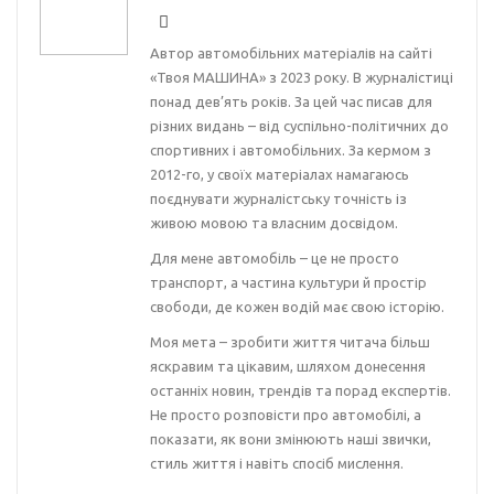
Автор автомобільних матеріалів на сайті
«Твоя МАШИНА» з 2023 року. В журналістиці
понад дев’ять років. За цей час писав для
різних видань – від суспільно-політичних до
спортивних і автомобільних. За кермом з
2012-го, у своїх матеріалах намагаюсь
поєднувати журналістську точність із
живою мовою та власним досвідом.
Для мене автомобіль – це не просто
транспорт, а частина культури й простір
свободи, де кожен водій має свою історію.
Моя мета – зробити життя читача більш
яскравим та цікавим, шляхом донесення
останніх новин, трендів та порад експертів.
Не просто розповісти про автомобілі, а
показати, як вони змінюють наші звички,
стиль життя і навіть спосіб мислення.