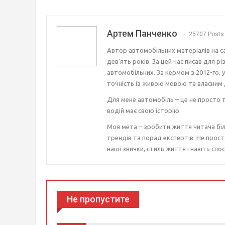
Артем Панченко
25707 Posts
Автор автомобільних матеріалів на с
дев’ять років. За цей час писав для р
автомобільних. За кермом з 2012-го, 
точність із живою мовою та власним 
Для мене автомобіль – це не просто т
водій має свою історію.
Моя мета – зробити життя читача біл
трендів та порад експертів. Не прост
наші звички, стиль життя і навіть спос
Не пропустите