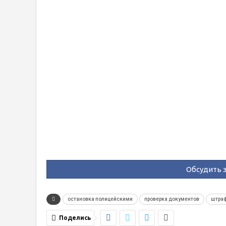
Обсудить э
остановка полицейскими
проверка документов
штра
Поделись