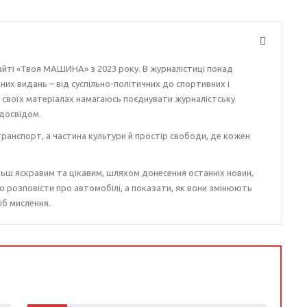
айті «Твоя МАШИНА» з 2023 року. В журналістиці понад
ізних видань – від суспільно-політичних до спортивних і
у своїх матеріалах намагаюсь поєднувати журналістську
досвідом.
ранспорт, а частина культури й простір свободи, де кожен
ьш яскравим та цікавим, шляхом донесення останніх новин,
о розповісти про автомобілі, а показати, як вони змінюють
іб мислення.