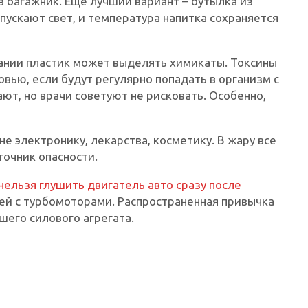
в багажник. Еще лучший вариант – бутылка из
пускают свет, и температура напитка сохраняется
вании пластик может выделять химикаты. Токсины
вью, если будут регулярно попадать в организм с
ют, но врачи советуют не рисковать. Особенно,
не электронику, лекарства, косметику. В жару все
точник опасности.
нельзя глушить двигатель авто сразу после
лей с турбомоторами. Распространенная привычка
шего силового агрегата.