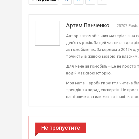
Артем Панченко
25707 Posts
Автор автомобільних матеріалів на с
дев’ять років. За цей час писав для р
автомобільних. За кермом з 2012-го, 
точність із живою мовою та власним 
Для мене автомобіль – це не просто т
водій має свою історію.
Моя мета – зробити життя читача біл
трендів та порад експертів. Не прост
наші звички, стиль життя і навіть спос
Не пропустите