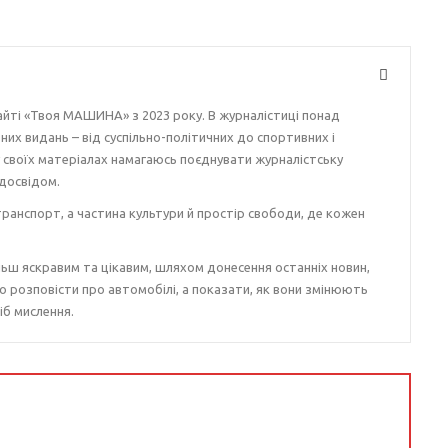
айті «Твоя МАШИНА» з 2023 року. В журналістиці понад
ізних видань – від суспільно-політичних до спортивних і
у своїх матеріалах намагаюсь поєднувати журналістську
досвідом.
ранспорт, а частина культури й простір свободи, де кожен
ьш яскравим та цікавим, шляхом донесення останніх новин,
о розповісти про автомобілі, а показати, як вони змінюють
іб мислення.