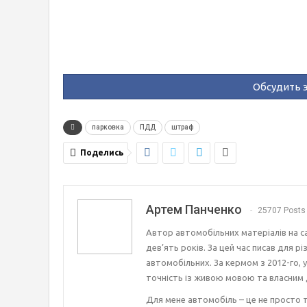
Обсудить э
парковка
ПДД
штраф
Поделись
Артем Панченко
25707 Posts
Автор автомобільних матеріалів на с
дев’ять років. За цей час писав для р
автомобільних. За кермом з 2012-го, 
точність із живою мовою та власним 
Для мене автомобіль – це не просто т