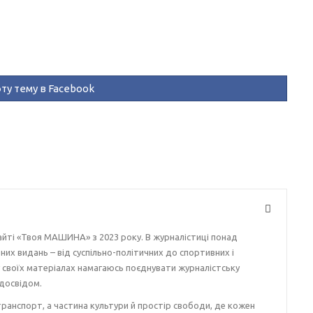
ту тему в Facebook
айті «Твоя МАШИНА» з 2023 року. В журналістиці понад
ізних видань – від суспільно-політичних до спортивних і
у своїх матеріалах намагаюсь поєднувати журналістську
досвідом.
ранспорт, а частина культури й простір свободи, де кожен