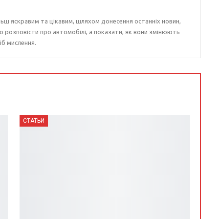
ьш яскравим та цікавим, шляхом донесення останніх новин,
о розповісти про автомобілі, а показати, як вони змінюють
іб мислення.
СТАТЬИ