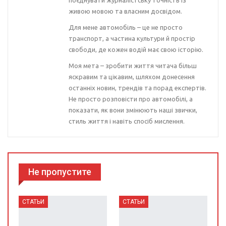
живою мовою та власним досвідом.
Для мене автомобіль – це не просто
транспорт, а частина культури й простір
свободи, де кожен водій має свою історію.
Моя мета – зробити життя читача більш
яскравим та цікавим, шляхом донесення
останніх новин, трендів та порад експертів.
Не просто розповісти про автомобілі, а
показати, як вони змінюють наші звички,
стиль життя і навіть спосіб мислення.
Не пропустите
СТАТЬИ
СТАТЬИ