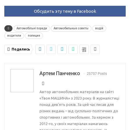
Обсудить эту тему в Facebook
Автомобільні поради
Автомобильные советы
водій
водители
полиция
Поделись
Артем Панченко
25707 Posts
Автор автомобільних матеріалів на сайті
«Твоя МАШИНА» з 2023 року. В журналістиці
понад дев’ять років. За цей час писав для
різних видань – від суспільно-політичних до
спортивних і автомобільних. За кермом з
2012-го, у своїх матеріалах намагаюсь
поєднувати журналістську точність із