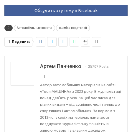
Обсудить эту тему в Facebook
Автомобильные советы
ошибки водителей
Поделись
Артем Панченко
25707 Posts
Автор автомобільних матеріалів на сайті
«Твоя МАШИНА» з 2023 року. В журналістиці
понад дев’ять років. За цей час писав для
різних видань – від суспільно-політичних до
спортивних і автомобільних. За кермом з
2012-го, у своїх матеріалах намагаюсь
поєднувати журналістську точність із
живою мовою та власним досвідом.