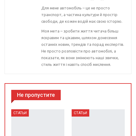
Для мене автомобіль – це не просто
транспорт, а частина культури й простір
свободи, де кожен водій має свою історію.
Моя мета – зробити життя читача більш
яскравим та цікавим, шляхом донесення
останніх новин, трендів та порад експертів.
Не просто розповісти про автомобілі, а
показати, як вони змінюють наші звички,
стиль життя і навіть спосіб мислення.
Не пропустите
СТАТЬИ
СТАТЬИ