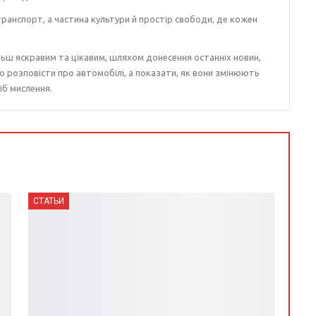
ранспорт, а частина культури й простір свободи, де кожен
ьш яскравим та цікавим, шляхом донесення останніх новин,
о розповісти про автомобілі, а показати, як вони змінюють
іб мислення.
СТАТЬИ