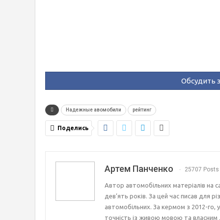
Обсудить э
Надежные авомобили
рейтинг
Поделись
Артем Панченко
25707 Posts
Автор автомобільних матеріалів на с
дев’ять років. За цей час писав для р
автомобільних. За кермом з 2012-го, 
точність із живою мовою та власним 