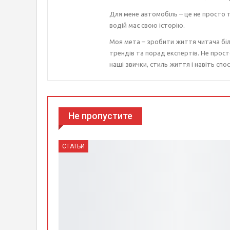
Для мене автомобіль – це не просто т
водій має свою історію.
Моя мета – зробити життя читача біл
трендів та порад експертів. Не прост
наші звички, стиль життя і навіть спос
Не пропустите
СТАТЬИ