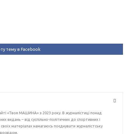
ту тему в Facebook
айті «Твоя МАШИНА» з 2023 року. В журналістиці понад
ізних видань – від суспільно-політичних до спортивних і
у своїх матеріалах намагаюсь поєднувати журналістську
досвідом.