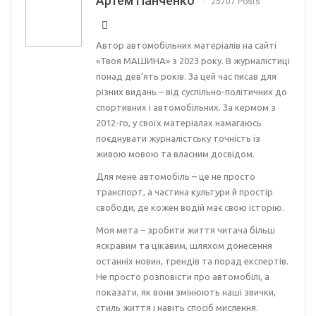
Артем Панченко
25707 Posts
Автор автомобільних матеріалів на сайті
«Твоя МАШИНА» з 2023 року. В журналістиці
понад дев’ять років. За цей час писав для
різних видань – від суспільно-політичних до
спортивних і автомобільних. За кермом з
2012-го, у своїх матеріалах намагаюсь
поєднувати журналістську точність із
живою мовою та власним досвідом.
Для мене автомобіль – це не просто
транспорт, а частина культури й простір
свободи, де кожен водій має свою історію.
Моя мета – зробити життя читача більш
яскравим та цікавим, шляхом донесення
останніх новин, трендів та порад експертів.
Не просто розповісти про автомобілі, а
показати, як вони змінюють наші звички,
стиль життя і навіть спосіб мислення.